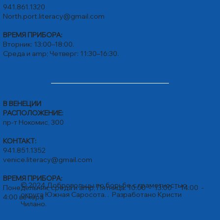
941.861.1320
North.port.literacy@gmail.com
ВРЕМЯ ПРИБОРА:
Вторник: 13:00–18:00.
Среда и amp; Четверг: 11:30–16:30.
В ВЕНЕЦИИ
РАСПОЛОЖЕНИЕ:
пр-т Нокомис, 300
КОНТАКТ:
941.851.1352
venice.literacy@gmail.com
ВРЕМЯ ПРИБОРА:
© 2024 Добровольцы по борьбе с грамотностью
Понедельник, среда и amp; Пятница: 10:00 - 13:00 - 14:00 -
округа Южная Саросота. . Разработано
Кристи
4:00 вечера
Чилано.