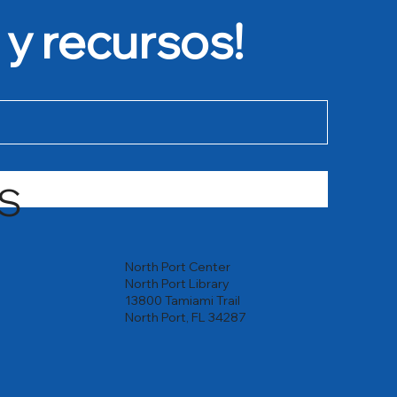
 y recursos!
S
North Port Center
North Port Library
13800 Tamiami Trail
North Port, FL 34287