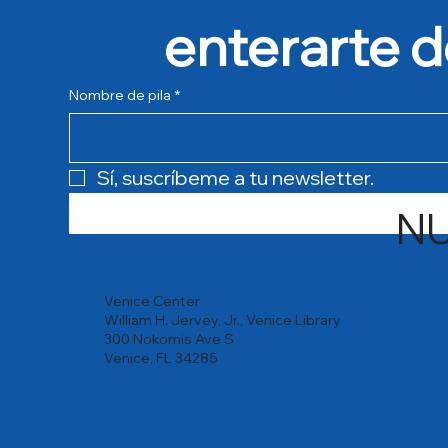
enterarte d
Nombre de pila
*
Sí, suscríbeme a tu newsletter.
N
Venice Center
William H. Jervey, Jr., Venice Library
300 Nokomis Ave S
Venice, FL 34285