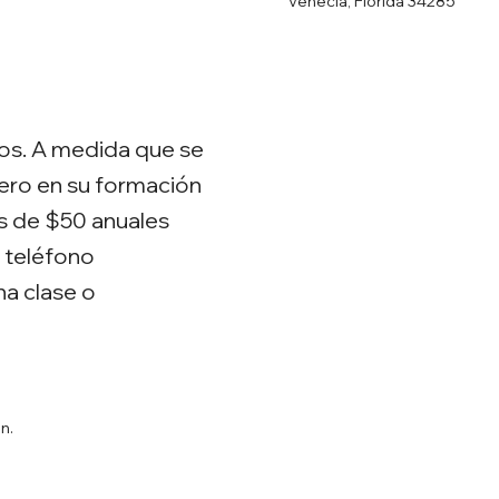
Venecia, Florida 34285
os. A medida que se
nero en su formación
es de $50 anuales
 teléfono
na clase o
n.