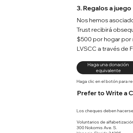
3. Regalos a juego
Nos hemos asociado 
Trust recibirá obseq
$500 por hogar por m
LVSCC a través de Fl
Haga una donación
equivalente
Haga clic en el botón para rea
Prefer to Write a 
Los cheques deben hacerse 
Voluntarios de alfabetizaci
300 Nokomis Ave. S.