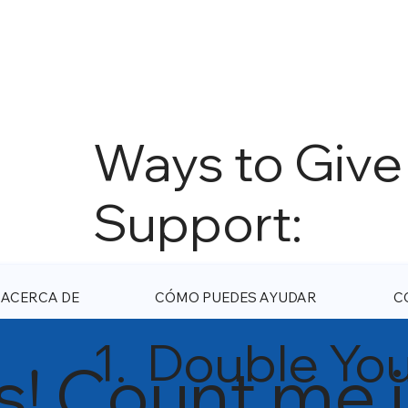
Ways to Give
Support:
ACERCA DE
CÓMO PUEDES AYUDAR
C
1. Double Yo
s! Count me 