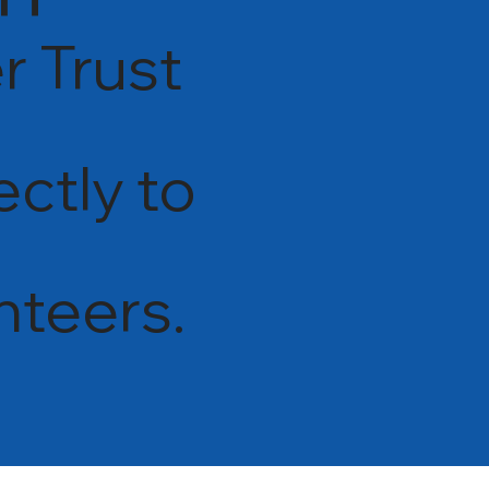
r Trust
ectly to
nteers.