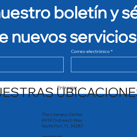
uestro boletín y sé
e nuevos servicios
Correo electrónico
*
UESTRAS UBICACIONE
Entregar
The Literacy Center
6919 Outreach Way
North Port, FL 34287