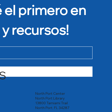
 el primero en 
 y recursos!
S
North Port Center
North Port Library
13800 Tamiami Trail
North Port, FL 34287