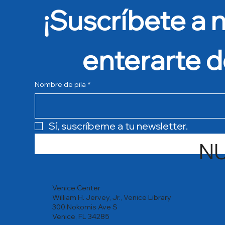
¡Suscríbete a n
enterarte d
Nombre de pila
*
Sí, suscríbeme a tu newsletter.
N
Venice Center
William H. Jervey, Jr., Venice Library
300 Nokomis Ave S
Venice, FL 34285