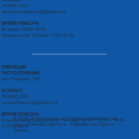
941.861.1320
North.port.literacy@gmail.com
ВРЕМЯ ПРИБОРА:
Вторник: 13:00–18:00.
Среда и amp; Четверг: 11:30–16:30.
В ВЕНЕЦИИ
РАСПОЛОЖЕНИЕ:
пр-т Нокомис, 300
КОНТАКТ:
941.851.1352
venice.literacy@gmail.com
ВРЕМЯ ПРИБОРА:
© 2024 Добровольцы по борьбе с грамотностью
Понедельник, среда и amp; Пятница: 10:00 - 13:00 - 14:00 -
округа Южная Саросота. . Разработано
Кристи
4:00 вечера
Чилано.