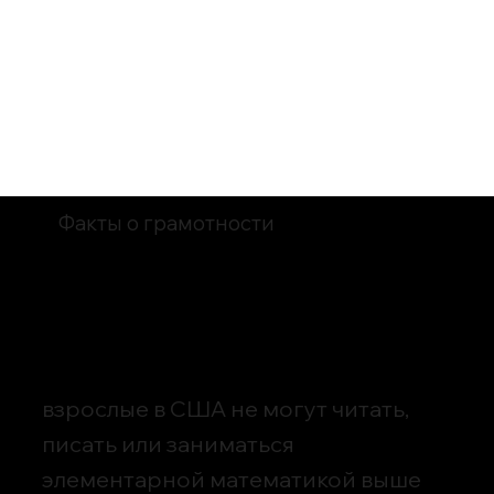
Факты о грамотности
43 миллиона
взрослые в США не могут читать,
писать или заниматься
элементарной математикой выше