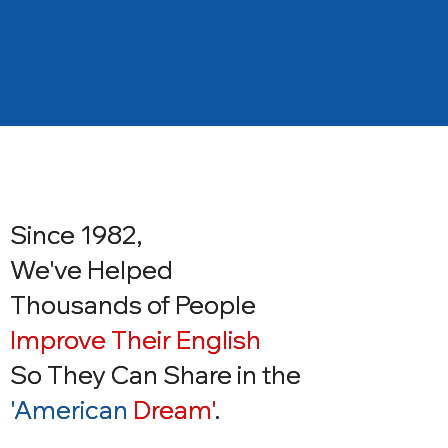
Since 1982,
Since 1982,
We've Helped
We've Helped
Thousands of People
Thousands of People
Improve Their English
Improve Their English
So They Can Share in the
So They Can Share in the
'American
Dream'
.
'American Dream'.